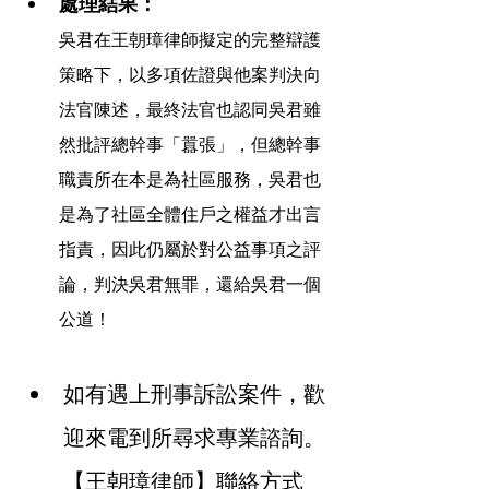
處理結果：
吳君在王朝璋律師擬定的完整辯護
策略下，以多項佐證與他案判決向
法官陳述，最終法官也認同吳君雖
然批評總幹事「囂張」，但總幹事
職責所在本是為社區服務，吳君也
是為了社區全體住戶之權益才出言
指責，因此仍屬於對公益事項之評
論，判決吳君無罪，還給吳君一個
公道！
如有遇上刑事訴訟案件，歡
迎來電到所尋求專業諮詢。
【王朝璋律師】聯絡方式