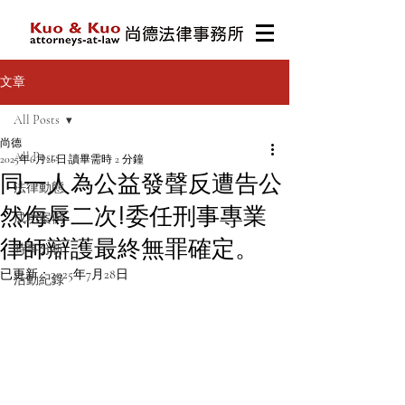
文章
All Posts
尚德
All Posts
2025年6月26日
讀畢需時 2 分鐘
同一人為公益發聲反遭告公
法律動態
然侮辱二次!委任刑事專業
成功案例
律師辯護最終無罪確定。
時事分析
已更新：
2025年7月28日
活動紀錄