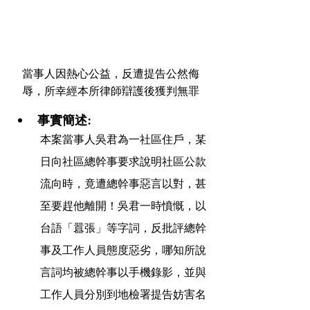
當事人因熱心公益，反遭提告公然侮
辱，所幸經本所律師辯護後獲判無罪
事實簡述:
本案當事人吳君為一社區住戶，某
日向社區總幹事要求說明社區公款
流向時，竟遭總幹事惡言以對，甚
至要趕他離開！吳君一時憤慨，以
台語「囂張」等字詞，反批評總幹
事及工作人員態度惡劣，哪知所說
言詞均被總幹事以手機錄影，並與
工作人員分別到地檢署提告妨害名