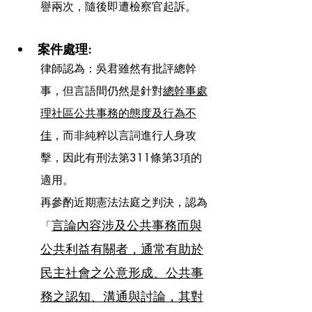
譽兩次，隨後即遭檢察官起訴。
案件處理:
律師認為：吳君雖然有批評總幹
事，但言語間仍然是針對
總幹事處
理社區公共事務的態度及行為不
佳
，而非純粹以言詞進行人身攻
擊，因此有刑法第311條第3項的
適用。
再參酌近期憲法法庭之判決，認為
言論內容涉及公共事務而與
「
公共利益有關者，通常有助於
民主社會之公意形成、公共事
務之認知、溝通與討論，其對