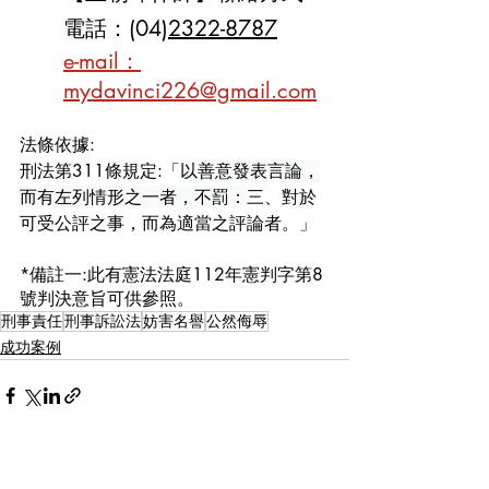
電話：(04)
2322-8787
e-mail：
mydavinci226@gmail.com
法條依據:
刑法第311條規定:「
以善意發表言論，
而有左列情形之一者，不罰：
三、對於
可受公評之事，而為適當之評論者。」
*備註一:此有憲法法庭112年憲判字第8
號判決意旨可供參照。
刑事責任
刑事訴訟法
妨害名譽
公然侮辱
成功案例
相關文章
查看全部