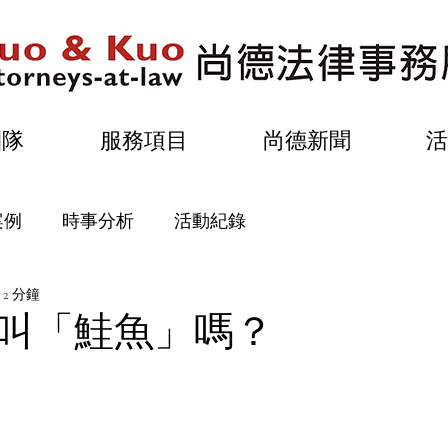
團隊
服務項目
尚德新聞
活
案例
時事分析
活動紀錄
2 分鐘
叫「鮭魚」嗎？