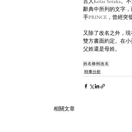
言人Kolas Yo
辭典中所列的文字，
手PRINCE，曾
又除了改名之外，現
雙方書面約定。在小
父姓還是母姓。
姓名條例
改名
時事分析
相關文章