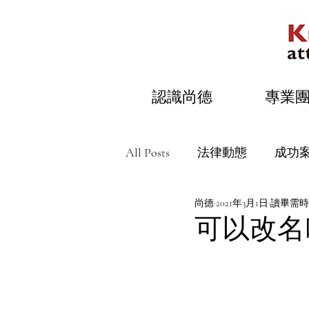
認識尚德
專業
All Posts
法律動態
成功
尚德
2021年3月1日
讀畢需時 
可以改名