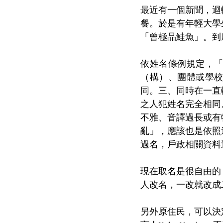
最近有一個新聞，迴
餐。於是有年輕大學
「曾極品鮭魚」。到
依姓名條例規定，
（構）、團體或學
同。三、同時在一直
之人犯姓名完全相同
不雅、音譯過長或有
亂」，應該也是依照
過名，戶政相關資料
現在取名是很自由的
人改名，一改就改成
另外原住民，可以決