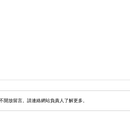
不開放留言。請連絡網站負責人了解更多。
收到法院通知書要怎麼辦？
結婚