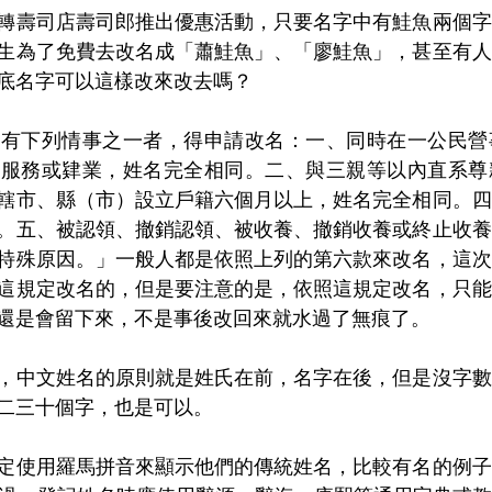
轉壽司店壽司郎推出優惠活動，只要名字中有鮭魚兩個字
生為了免費去改名成「蕭鮭魚」、「廖鮭魚」，甚至有人
底名字可以這樣改來改去嗎？
「有下列情事之一者，得申請改名：一、同時在一公民營
校服務或肄業，姓名完全相同。二、與三親等以內直系尊
轄市、縣（市）設立戶籍六個月以上，姓名完全相同。四
。五、被認領、撤銷認領、被收養、撤銷收養或終止收養
特殊原因。」一般人都是依照上列的第六款來改名，這次
這規定改名的，但是要注意的是，依照這規定改名，只能
還是會留下來，不是事後改回來就水過了無痕了。
，中文姓名的原則就是姓氏在前，名字在後，但是沒字數
二三十個字，也是可以。
定使用羅馬拼音來顯示他們的傳統姓名，比較有名的例子