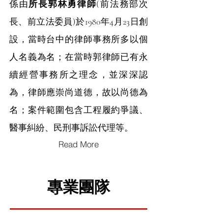
係由
所長
郭林勇律師
(前法務部次
長、前立法委員)於1980年4月23日創
設，當時台中的律師事務所多以個
人名義為名；在當時郭律師已有永
續經營事務所之理念，並深深認
為，律師應崇尚道德，故以尚德為
名；
案件範圍包含
工程履約爭議、
醫事糾紛、民刑事訴訟代理等。
Read More
專業團隊