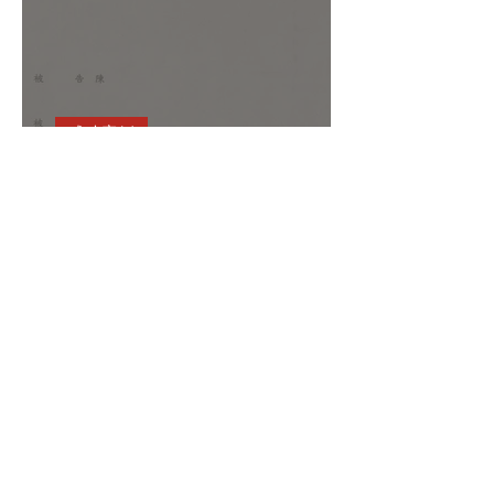
成功案例
遭惡鄰打傷卻反被告傷害!經
委任刑事律師協助一、二審
均獲無罪判決
尚德
2025年6月26日
讀畢需時 2 分鐘
成功案例