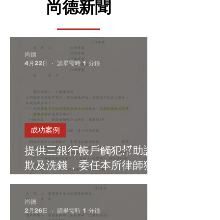
尚德新聞
尚德
4月22日
讀畢需時 1 分鐘
成功案例
提供三銀行帳戶觸犯幫助詐
欺及洗錢，委任本所律師獲
地檢署不起訴。
尚德
2月26日
讀畢需時 1 分鐘